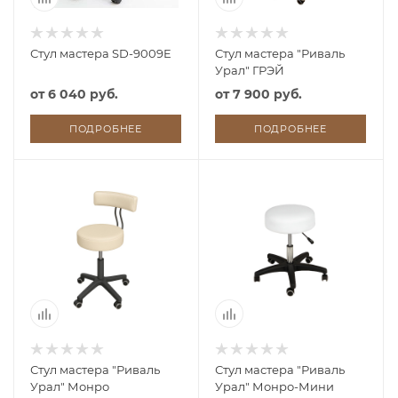
Стул мастера SD-9009E
Стул мастера "Риваль
Урал" ГРЭЙ
от
6 040 руб.
от
7 900 руб.
ПОДРОБНЕЕ
ПОДРОБНЕЕ
Стул мастера "Риваль
Стул мастера "Риваль
Урал" Монро
Урал" Монро-Мини