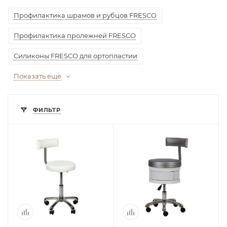
Профилактика шрамов и рубцов FRESCO
Профилактика пролежней FRESCO
Силиконы FRESCO для ортопластии
Показать еще
ФИЛЬТР