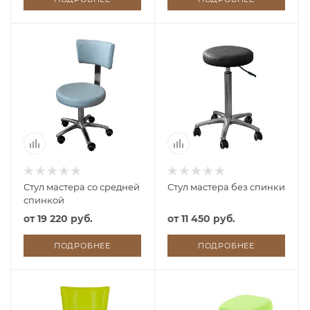
Стул мастера со средней
Стул мастера без спинки
спинкой
от
19 220 руб.
от
11 450 руб.
ПОДРОБНЕЕ
ПОДРОБНЕЕ