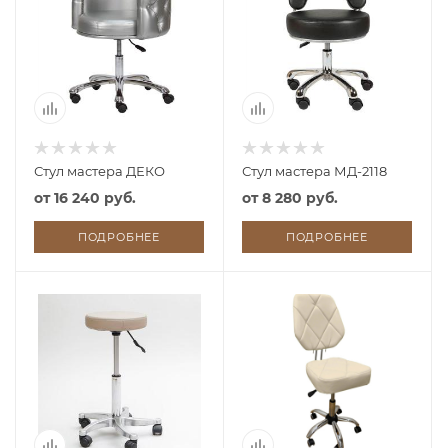
Стул мастера ДЕКО
Стул мастера МД-2118
от
16 240 руб.
от
8 280 руб.
ПОДРОБНЕЕ
ПОДРОБНЕЕ