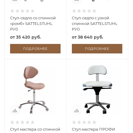
Стул-седло со спинкой
Стул-седло с узкой
«ромб» SATTELSTUHL
спинкой SATTELSTUHL
РУ0
РУ0
от
35 420 руб.
от
38 640 руб.
ПОДРОБНЕЕ
ПОДРОБНЕЕ
Стул мастера со спинкой
Стул мастера ПРОФИ