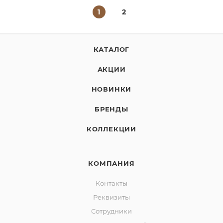
1
2
КАТАЛОГ
АКЦИИ
НОВИНКИ
БРЕНДЫ
КОЛЛЕКЦИИ
КОМПАНИЯ
Контакты
Реквизиты
Сотрудники