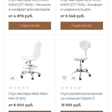
МА01 (СТ-5КА) – Легкость
МА01 (СТ-7КА) - Комфорт
и комфорт для мастеров
и надежность для
профессионалов
от
4 876 руб.
от
6 348 руб.
ПОДРОБНЕЕ
ПОДРОБНЕЕ
Стул мастера Med-Mos I
Стул косметологический
МА-01 (IH)
со спинкой Стрим-С
от
8 000 руб.
15 930 руб.