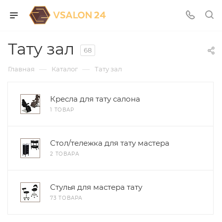
Тату зал
68
—
—
Главная
Каталог
Тату зал
Кресла для тату салона
1 ТОВАР
Стол/тележка для тату мастера
2 ТОВАРА
Стулья для мастера тату
73 ТОВАРА