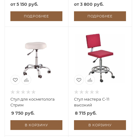
от
5 150 руб.
от
3 800 руб.
ПОДРОБНЕЕ
ПОДРОБНЕЕ
Стул для косметолога
Стул мастера С-11
Стрим
высокий
9 750 руб.
8 715 руб.
В КОРЗИНУ
В КОРЗИНУ