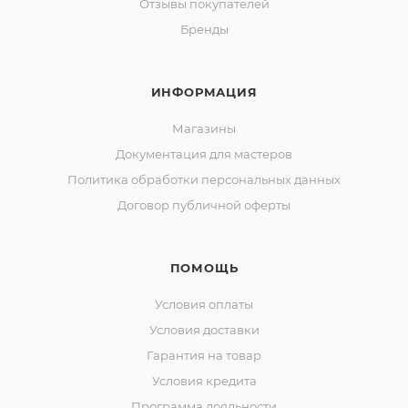
Отзывы покупателей
Бренды
ИНФОРМАЦИЯ
Магазины
Документация для мастеров
Политика обработки персональных данных
Договор публичной оферты
ПОМОЩЬ
Условия оплаты
Условия доставки
Гарантия на товар
Условия кредита
Программа лояльности