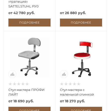
«трапеция»
SATTELSTUHL РУ0
от
42 780 руб.
от
26 880 руб.
ПОДРОБНЕЕ
ПОДРОБНЕЕ
Стул мастера ПРОФИ
Стул мастера с
ЛАЙТ
маленькой спинкой
от
18 690 руб.
от
18 270 руб.
ПОДРОБНЕЕ
ПОДРОБНЕЕ