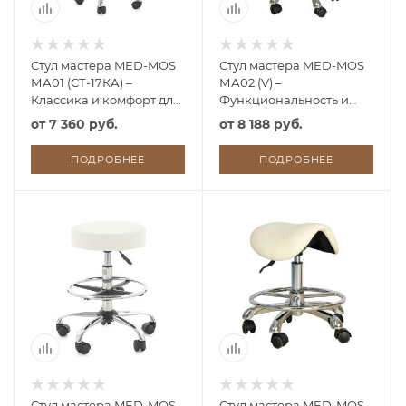
Стул мастера MED-MOS
Стул мастера MED-MOS
МА01 (СТ-17КА) –
МА02 (V) –
Классика и комфорт для
Функциональность и
профи
комфорт для профи
от
7 360 руб.
от
8 188 руб.
ПОДРОБНЕЕ
ПОДРОБНЕЕ
Стул мастера MED-MOS
Стул мастера MED-MOS