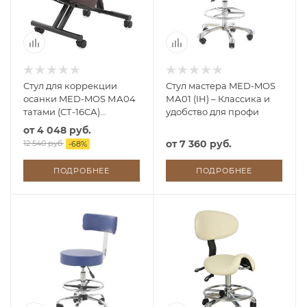
Стул для коррекции
Стул мастера MED-MOS
осанки MED-MOS МА04
МА01 (IH) – Классика и
татами (СТ-16СА)
удобство для профи
стальная рама
от
4 048 руб.
от
7 360 руб.
12 540 руб.
-
68
%
ПОДРОБНЕЕ
ПОДРОБНЕЕ