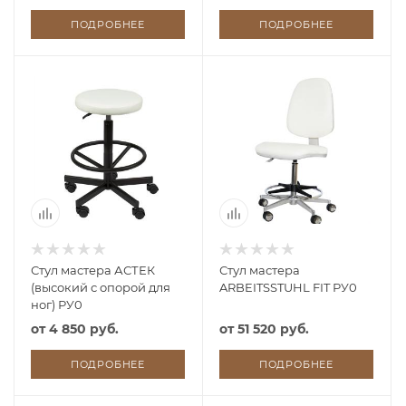
ПОДРОБНЕЕ
ПОДРОБНЕЕ
Стул мастера АСТЕК
Стул мастера
(высокий с опорой для
ARBEITSSTUHL FIT РУ0
ног) РУ0
от
4 850 руб.
от
51 520 руб.
ПОДРОБНЕЕ
ПОДРОБНЕЕ