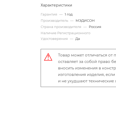
Характеристики
Гарантия
—
1 год
Производитель
—
МЭДИСОН
Страна производителя
—
Россия
Наличие Регистрационного
Удостоверения
—
Да
Товар может отличаться от
оставляет за собой право 
вносить изменения в конст
изготовления изделия, есл
и не ухудшают технические 