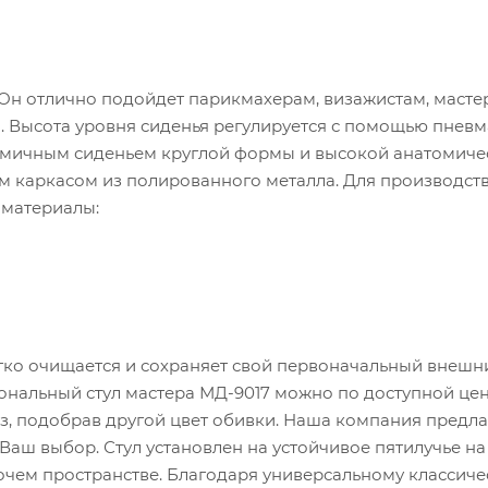
 Он отлично подойдет парикмахерам, визажистам, масте
. Высота уровня сиденья регулируется с помощью пневм
номичным сиденьем круглой формы и высокой анатомиче
 каркасом из полированного металла. Для производств
 материалы:
егко очищается и сохраняет свой первоначальный внешн
ональный стул мастера МД-9017 можно по доступной цен
аз, подобрав другой цвет обивки. Наша компания предла
аш выбор. Стул установлен на устойчивое пятилучье на 
очем пространстве. Благодаря универсальному классич