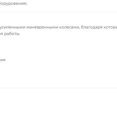
оборудованию.
 с усиленными манёвренными колесами, благодаря кото
я работы.
ния