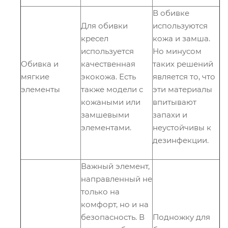
В обивке
Для обивки
используются
кресел
кожа и замша.
используется
Но минусом
Обивка и
качественная
таких решений
мягкие
экокожа. Есть
является то, что
элементы
также модели с
эти материалы
кожаными или
впитывают
замшевыми
запахи и
элементами.
неустойчивы к
дезинфекции.
Важный элемент,
направленный не
только на
комфорт, но и на
безопасность. В
Подножку для