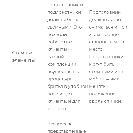
Подголовник и
подлокотники
Подголовник
должны быть
должен легко
съемными. Это
сниматься и при
позволит
этом прочно
работать с
становиться на
клиентами
место.
Съемные
разной
Подлокотники
элементы
комплекции и
могут быть
осуществлять
съемными или
процедуры
мобильными ―
бритья в удобной
менять
позе и для
положение
клиента, и для
вдоль спинки.
мастера.
Все кресла,
представленные