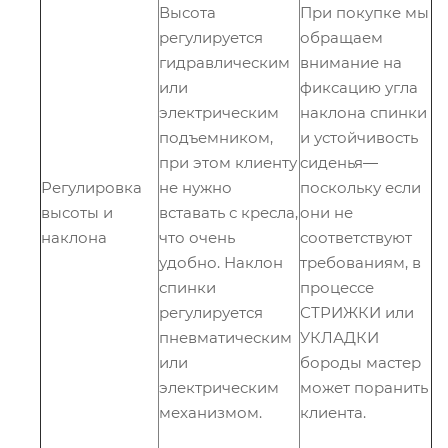
Высота
При покупке мы
регулируется
обращаем
гидравлическим
внимание на
или
фиксацию угла
электрическим
наклона спинки
подъемником,
и устойчивость
при этом клиенту
сиденья―
Регулировка
не нужно
поскольку если
высоты и
вставать с кресла,
они не
наклона
что очень
соответствуют
удобно. Наклон
требованиям, в
спинки
процессе
регулируется
СТРИЖКИ или
пневматическим
УКЛАДКИ
или
бороды мастер
электрическим
может поранить
механизмом.
клиента.