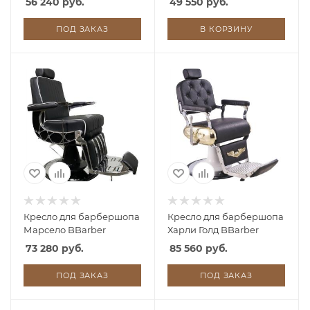
56 240 руб.
49 550 руб.
ПОД ЗАКАЗ
В КОРЗИНУ
Кресло для барбершопа
Кресло для барбершопа
Марсело BBarber
Харли Голд BBarber
73 280 руб.
85 560 руб.
ПОД ЗАКАЗ
ПОД ЗАКАЗ