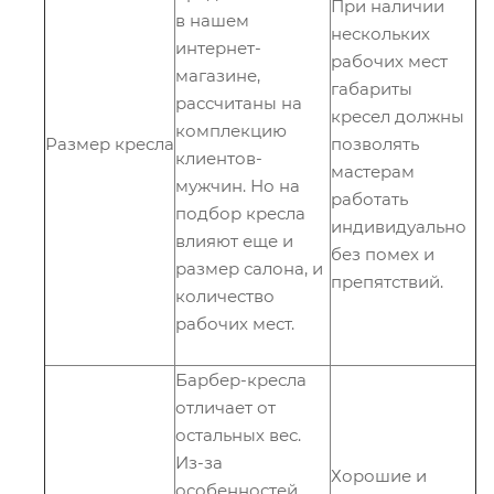
При наличии
в нашем
нескольких
интернет-
рабочих мест
магазине,
габариты
рассчитаны на
кресел должны
комплекцию
Размер кресла
позволять
клиентов-
мастерам
мужчин. Но на
работать
подбор кресла
индивидуально
влияют еще и
без помех и
размер салона, и
препятствий.
количество
рабочих мест.
Барбер-кресла
отличает от
остальных вес.
Из-за
Хорошие и
особенностей