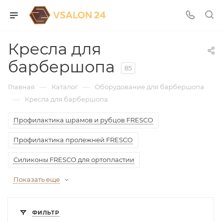
Кресла для
барбершопа
85
—
—
Главная
Каталог
Оборудование для барбершопа
—
Кресла для барбершопа
Профилактика шрамов и рубцов FRESCO
Профилактика пролежней FRESCO
Силиконы FRESCO для ортопластии
Показать еще
ФИЛЬТР