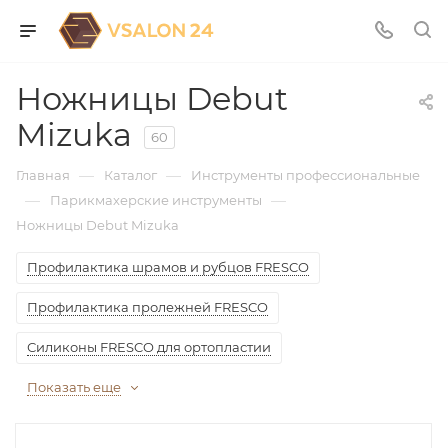
Ножницы Debut
Mizuka
60
—
—
Главная
Каталог
Инструменты профессиональные
—
—
Парикмахерские инструменты
Ножницы Debut Mizuka
Профилактика шрамов и рубцов FRESCO
Профилактика пролежней FRESCO
Силиконы FRESCO для ортопластии
Показать еще