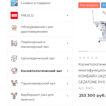
Скидки и подарки
Распродано
Р
FRESCO
Оборудование с рег.
удостоверением
Педикюрный и
маникюрный зал
Ортопедический зал
Косметологиче
многофункцио
Косметологический зал
КОМБАЙН UK23
GEZATONE РУ0
Парикмахерский зал
Арт.: 31605
Барбершоп (зал для
253 300 руб.
мужчин)