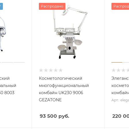
У
Распродано
Распро
ский
Косметологический
Элеганс 
нальный
многофункциональный
космето
0 8003
комбайн UK230 9006
комбайн 
Аппа
раты
GEZATONE
Арт.: eleg
с
пыле
сосом
93 500 руб.
220 00
Аппа
раты
Косм
со