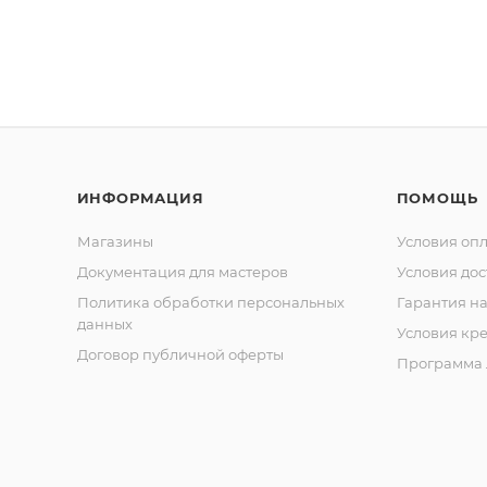
е
й рук)
сери
и
Cobal
t
Кусач
ки
кутик
ульны
е
сери
ИНФОРМАЦИЯ
ПОМОЩЬ
и
Classi
Магазины
c
Условия оп
Кусач
Документация для мастеров
Условия дос
ки
кутик
Политика обработки персональных
Гарантия на
ульны
данных
Условия кр
е
сери
Договор публичной оферты
Программа 
и
Comf
ort
Кусач
ки
кутик
ульны