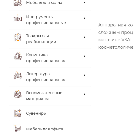
Мебель для холла
Инструменты
профессиональные
Аппаратная ко
сложным проце
Товары для
магазине VSAL
реабилитации
косметологиче
Столи
Косметика
ки
Arkad
профессиональная
врача
a's
Brace
Стуль
Литература
(мате
я
рилы,
профессиональная
врача
систе
Теле
мы)
жки
Вспомогательные
UNIB
Тумб
материалы
RACE
ы
(мате
Шкаф
риал
Сувениры
ы
ы,
систе
мы)
Мебель для офиса
ТИТА