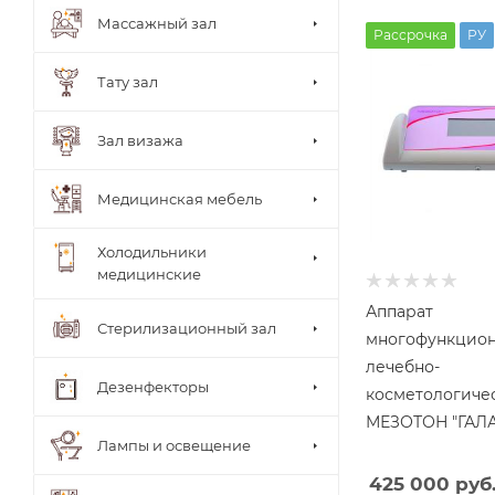
Столи
Массажный зал
ки
Рассрочка
РУ
врача
Стуль
Тату зал
я
врача
Теле
Зал визажа
жки
Тумб
ы
Медицинская мебель
Шкаф
ы
Холодильники
медицинские
Аппарат
Стерилизационный зал
многофункцио
лечебно-
Дезенфекторы
косметологиче
МЕЗОТОН "ГАЛА
Лампы и освещение
425 000 руб