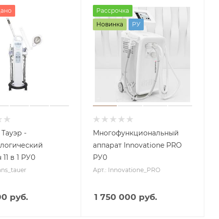
дано
Рассрочка
Новинка
РУ
Тауэр -
Многофункциональный
логический
аппарат Innovatione PRO
11 в 1 РУ0
РУ0
ans_tauer
Арт.: Innovatione_PRO
0 руб.
1 750 000 руб.