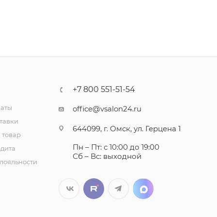
+7 800 551-51-54
латы
office@vsalon24.ru
тавки
644099, г. Омск, ул. Герцена 1
 товар
Пн – Пт: с 10:00 до 19:00
едита
Сб – Вс: выходной
лояльности