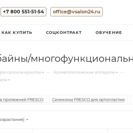
+7 800 551-51-54
office@vsalon24.ru
КАК КУПИТЬ
СОЦКОНТРАКТ
ОБУЧЕНИЕ
байны/многофункциональ
—
—
для салонов красоты
Косметологические аппараты
аты
а пролежней FRESCO
Силиконы FRESCO для ортопластии
озрастание)