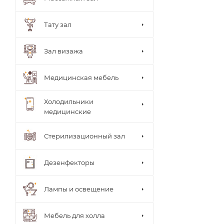
ки
врача
Стуль
Тату зал
я
врача
Теле
Зал визажа
жки
Тумб
ы
Медицинская мебель
Шкаф
ы
Холодильники
медицинские
Стерилизационный зал
Дезенфекторы
Лампы и освещение
Мебель для холла