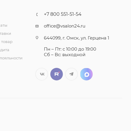
+7 800 551-51-54
латы
office@vsalon24.ru
тавки
644099, г. Омск, ул. Герцена 1
 товар
Пн – Пт: с 10:00 до 19:00
едита
Сб – Вс: выходной
лояльности