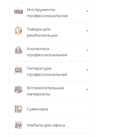
Инструменты
профессиональные
Товары для
реабилитации
Столи
Косметика
ки
Arkad
профессиональная
врача
a's
Brace
Стуль
Литература
(мате
я
рилы,
профессиональная
врача
систе
Теле
мы)
жки
Вспомогательные
UNIB
Тумб
материалы
RACE
ы
(мате
Шкаф
риал
Сувениры
ы
ы,
систе
мы)
Мебель для офиса
ТИТА
НОВ
Ламп
АЯ