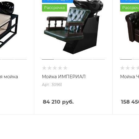
Рассрочка
Рассроч
я мойка
Мойка ИМПЕРИАЛ
Мойка 
Арт.: 30961
Аппа
раты
84 210 руб.
158 45
с
пыле
сосом
Аппа
раты
Косм
со
етоло
спрее
гичес