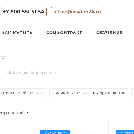
+7 800 551-51-54
office@vsalon24.ru
КАК КУПИТЬ
СОЦКОНТРАКТ
ОБУЧЕНИЕ
3
—
Мойки для барбершопа
а пролежней FRESCO
Силиконы FRESCO для ортопластии
озрастание)
Рекомендуем
Рекоме