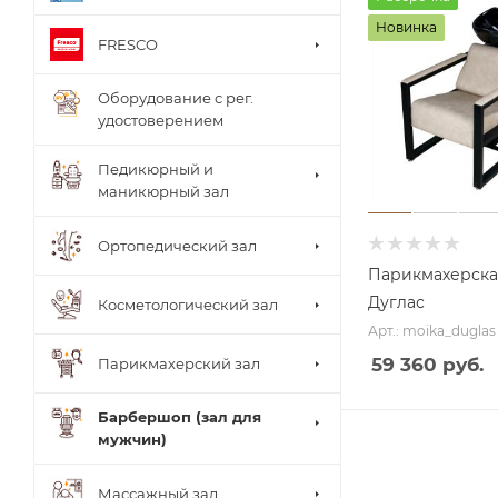
Новинка
FRESCO
Оборудование с рег.
удостоверением
Педикюрный и
маникюрный зал
Ортопедический зал
Парикмахерска
Дуглас
Косметологический зал
Арт.: moika_duglas
59 360 руб.
Парикмахерский зал
Барбершоп (зал для
мужчин)
Столи
Массажный зал