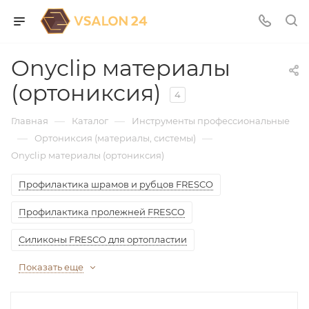
Onyclip материалы
(ортониксия)
4
—
—
Главная
Каталог
Инструменты профессиональные
—
—
Ортониксия (материалы, системы)
Onyclip материалы (ортониксия)
Профилактика шрамов и рубцов FRESCO
Профилактика пролежней FRESCO
Силиконы FRESCO для ортопластии
Показать еще