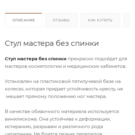
ОПИСАНИЕ
ОТЗЫВЫ
КАК КУПИТЬ
О
Стул мастера без спинки
С
тул мастера
без спинки
прекрасно подойдет для
мастеров косметологии и медицинских кабинетов.
Установлен на пластиковой пятилучевой базе на
колесах, которая придает устойчивость креслу, не
мешает прямому положению ног мастера.
В качестве обивочного материала используется
винилискожа. Она устойчива к деформации,
истиранию, разрывам и различного рода
царапинам. Не боится резких перепадов