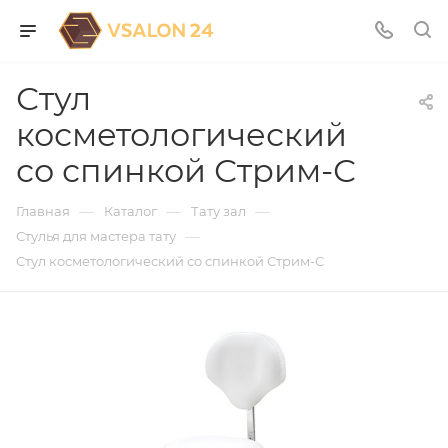
Стул
косметологический
со спинкой Стрим-С
—
—
—
Главная
Каталог
Тату зал
—
Стулья для мастера тату
Стул косметологический со спинкой Стрим-С