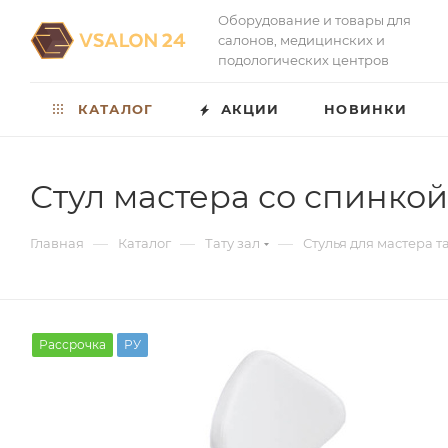
Оборудование и товары для
салонов, медицинских и
подологических центров
КАТАЛОГ
АКЦИИ
НОВИНКИ
Стул мастера со спинко
—
—
—
Главная
Каталог
Тату зал
Стулья для мастера т
Рассрочка
РУ