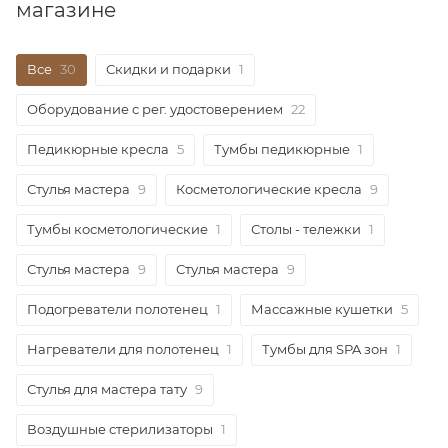
магазине
Все
30
Скидки и подарки
1
Оборудование с рег. удостоверением
22
Педикюрные кресла
5
Тумбы педикюрные
1
Стулья мастера
9
Косметологические кресла
9
Тумбы косметологические
1
Столы - тележки
1
Стулья мастера
9
Стулья мастера
9
Подогреватели полотенец
1
Массажные кушетки
5
Нагреватели для полотенец
1
Тумбы для SPA зон
1
Стулья для мастера тату
9
Воздушные стерилизаторы
1