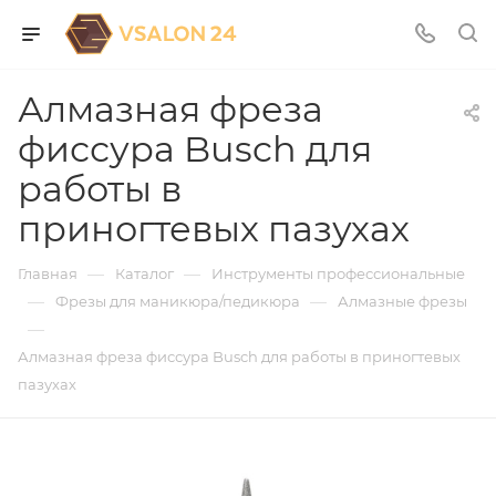
Алмазная фреза
фиссура Busch для
работы в
приногтевых пазухах
—
—
Главная
Каталог
Инструменты профессиональные
—
—
Фрезы для маникюра/педикюра
Алмазные фрезы
—
Алмазная фреза фиссура Busch для работы в приногтевых
пазухах