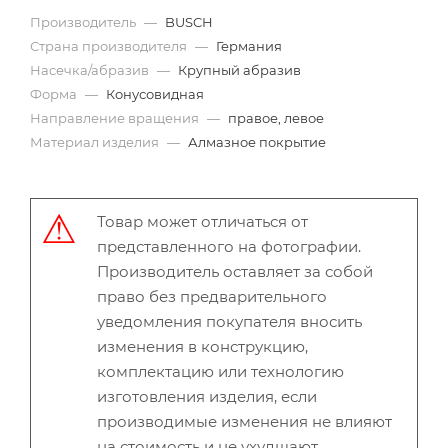
Производитель
—
BUSCH
Страна производителя
—
Германия
Насечка/абразив
—
Крупный абразив
Форма
—
Конусовидная
Направление вращения
—
правое, левое
Материал изделия
—
Алмазное покрытие
Товар может отличаться от
представленного на фотографии.
Производитель оставляет за собой
право без предварительного
уведомления покупателя вносить
изменения в конструкцию,
комплектацию или технологию
изготовления изделия, если
производимые изменения не влияют
на стоимость и не ухудшают