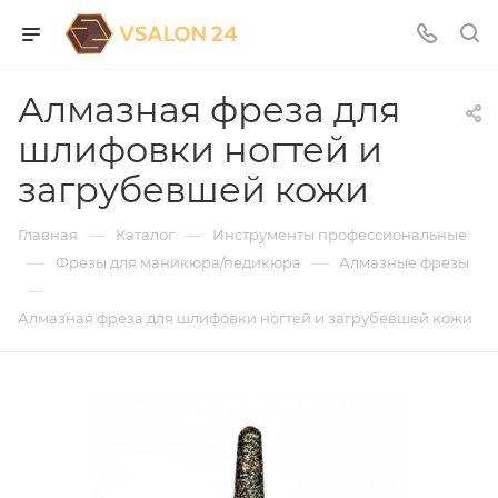
Алмазная фреза для
шлифовки ногтей и
загрубевшей кожи
—
—
Главная
Каталог
Инструменты профессиональные
—
—
Фрезы для маникюра/педикюра
Алмазные фрезы
—
Алмазная фреза для шлифовки ногтей и загрубевшей кожи