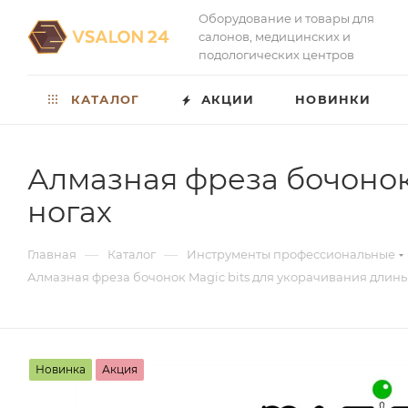
Оборудование и товары для
салонов, медицинских и
подологических центров
КАТАЛОГ
АКЦИИ
НОВИНКИ
Алмазная фреза бочонок
ногах
—
—
Главная
Каталог
Инструменты профессиональные
Алмазная фреза бочонок Magic bits для укорачивания длины
Новинка
Акция