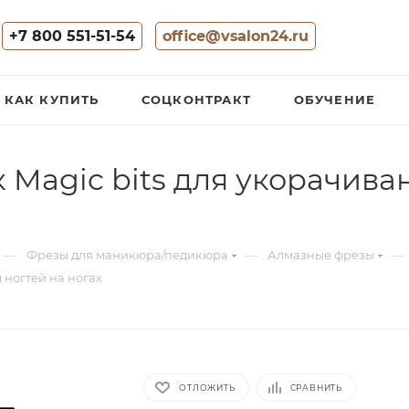
+7 800 551-51-54
office@vsalon24.ru
КАК КУПИТЬ
СОЦКОНТРАКТ
ОБУЧЕНИЕ
 Magic bits для укорачива
—
—
—
Фрезы для маникюра/педикюра
Алмазные фрезы
 ногтей на ногах
ОТЛОЖИТЬ
СРАВНИТЬ