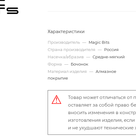
Характеристики
Производитель
—
Magic Bits
Страна производителя
—
Россия
Насечка/абразив
—
Средне-мягкий
Форма
—
Бочонок
Материал изделия
—
Алмазное
покрытие
Товар может отличаться от
оставляет за собой право 
вносить изменения в конст
изготовления изделия, есл
и не ухудшают технические 