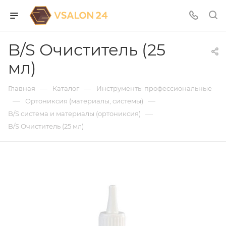
B/S Очиститель (25
мл)
—
—
Главная
Каталог
Инструменты профессиональные
—
—
Ортониксия (материалы, системы)
—
B/S система и материалы (ортониксия)
B/S Очиститель (25 мл)