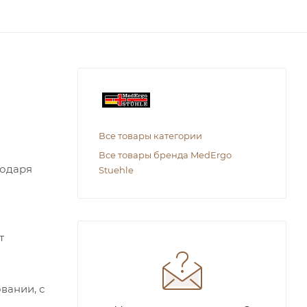
Все товары категории
Все товары бренда MedErgo
годаря
Stuehle
т
вании, с