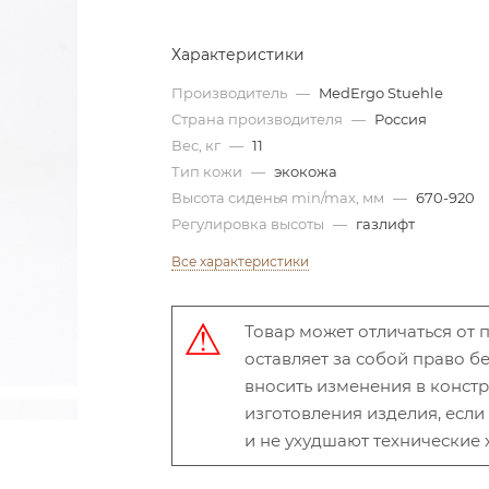
Характеристики
Производитель
—
MedErgo Stuehle
Страна производителя
—
Россия
Вес, кг
—
11
Тип кожи
—
экокожа
Высота сиденья min/max, мм
—
670-920
Регулировка высоты
—
газлифт
Все характеристики
Товар может отличаться от
оставляет за собой право 
вносить изменения в конст
изготовления изделия, есл
и не ухудшают технические 