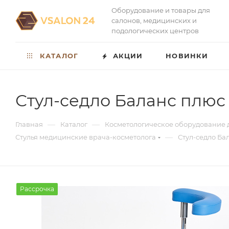
Оборудование и товары для
салонов, медицинских и
подологических центров
КАТАЛОГ
АКЦИИ
НОВИНКИ
Стул-седло Баланс плю
—
—
Главная
Каталог
Косметологическое оборудование 
—
Стулья медицинские врача-косметолога
Стул-седло Ба
Рассрочка