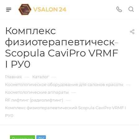
Комплекс
физиотерапевтический
Scopula CaviPro VRMF
I РУ0
—
—
Главная
Каталог
—
Косметологическое оборудование для салонов красоты
—
Косметологические аппараты
—
RF лифтинг (радиолифтинг)
Комплекс физиотерапевтический Scopula CaviPro VRMF I
РУ0
Рассрочка
РУ