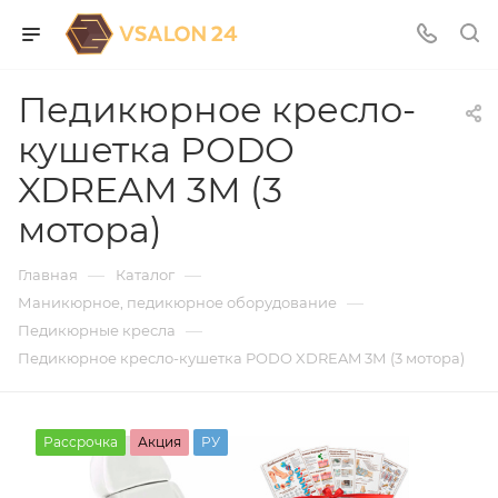
Педикюрное кресло-
кушетка PODO
XDREAM 3М (3
мотора)
—
—
Главная
Каталог
—
Маникюрное, педикюрное оборудование
—
Педикюрные кресла
Педикюрное кресло-кушетка PODO XDREAM 3М (3 мотора)
Рассрочка
Акция
РУ