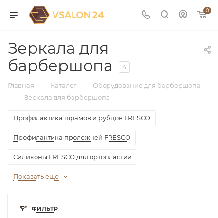
0
Зеркала для
барбершопа
4
—
—
Главная
Каталог
Оборудование для барбершопа
—
Зеркала для барбершопа
Профилактика шрамов и рубцов FRESCO
Профилактика пролежней FRESCO
Силиконы FRESCO для ортопластии
Показать еще
ФИЛЬТР