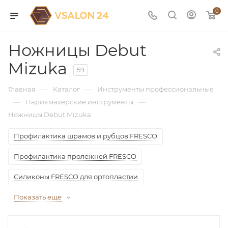
0
Ножницы Debut
Mizuka
59
—
—
Главная
Каталог
Инструменты профессиональные
—
—
Парикмахерские инструменты
Ножницы Debut Mizuka
Профилактика шрамов и рубцов FRESCO
Профилактика пролежней FRESCO
Силиконы FRESCO для ортопластии
Показать еще