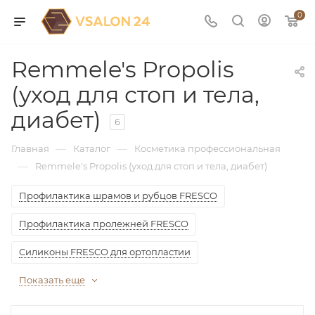
0
Remmele's Propolis
(уход для стоп и тела,
диабет)
6
—
—
Главная
Каталог
Косметика профессиональная
—
Remmele's Propolis (уход для стоп и тела, диабет)
Профилактика шрамов и рубцов FRESCO
Профилактика пролежней FRESCO
Силиконы FRESCO для ортопластии
Показать еще