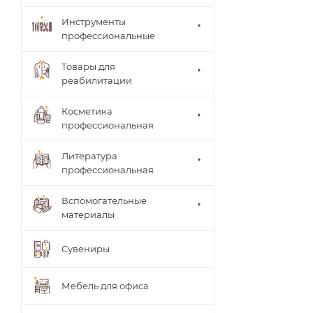
Инструменты
профессиональные
Товары для
реабилитации
Столи
Косметика
ки
Arkad
профессиональная
врача
a's
Brace
Стуль
Литература
(мате
я
рилы,
профессиональная
врача
систе
Теле
мы)
жки
Вспомогательные
UNIB
Тумб
материалы
RACE
ы
(мате
Шкаф
риал
Сувениры
ы
ы,
систе
мы)
Мебель для офиса
ТИТА
НОВ
Ламп
АЯ