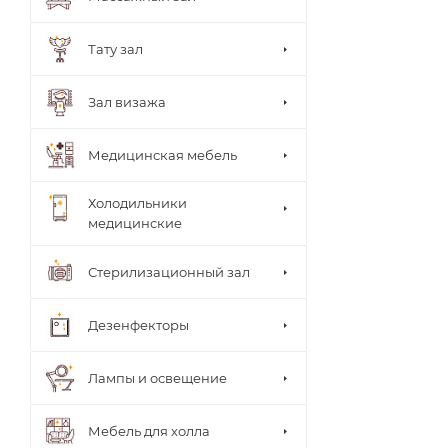
ки
врача
Стуль
Тату зал
я
врача
Теле
Зал визажа
жки
Тумб
ы
Медицинская мебель
Шкаф
ы
Холодильники
медицинские
Стерилизационный зал
Дезенфекторы
Лампы и освещение
Мебель для холла