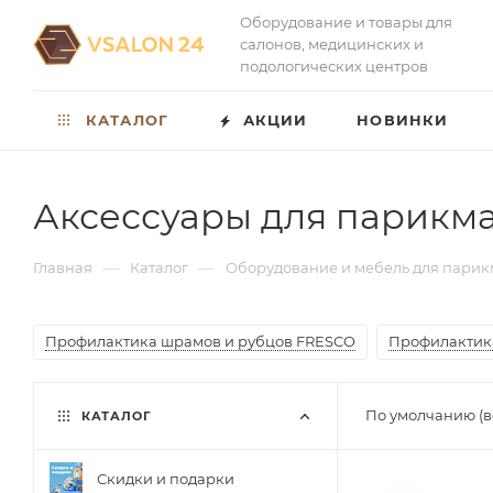
Оборудование и товары для
салонов, медицинских и
подологических центров
КАТАЛОГ
АКЦИИ
НОВИНКИ
Аксессуары для парикм
—
—
Главная
Каталог
Оборудование и мебель для парик
Профилактика шрамов и рубцов FRESCO
Профилактик
По умолчанию (в
КАТАЛОГ
Скидки и подарки