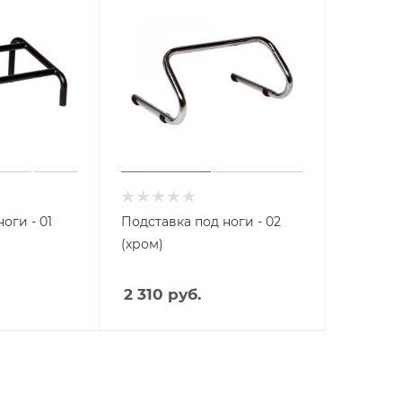
оги - 01
Подставка под ноги - 02
(хром)
Аппа
раты
2 310 руб.
с
пыле
сосом
Аппа
раты
Косм
со
етоло
спрее
гичес