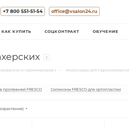
+7 800 551-51-54
office@vsalon24.ru
КАК КУПИТЬ
СОЦКОНТРАКТ
ОБУЧЕНИЕ
ахерских
2
—
махерских и парикмахеров
Аксессуары для парикмахерск
а пролежней FRESCO
Силиконы FRESCO для ортопластии
озрастание)