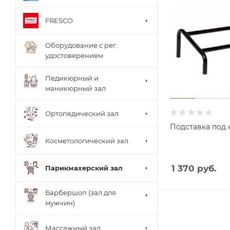
FRESCO
Оборудование с рег.
удостоверением
Педикюрный и
маникюрный зал
Ортопедический зал
Подставка под н
Косметологический зал
1 370 руб.
Парикмахерский зал
Барбершоп (зал для
мужчин)
Столи
Массажный зал