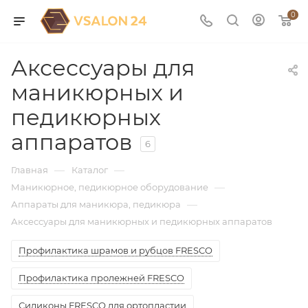
0
Аксессуары для
маникюрных и
педикюрных
аппаратов
6
—
—
Главная
Каталог
—
Маникюрное, педикюрное оборудование
—
Аппараты для маникюра, педикюра
Аксессуары для маникюрных и педикюрных аппаратов
Профилактика шрамов и рубцов FRESCO
Профилактика пролежней FRESCO
Силиконы FRESCO для ортопластии