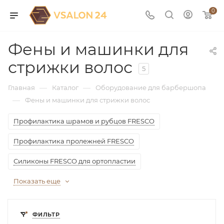
0
Фены и машинки для
стрижки волос
5
—
—
Главная
Каталог
Оборудование для барбершопа
—
Фены и машинки для стрижки волос
Профилактика шрамов и рубцов FRESCO
Профилактика пролежней FRESCO
Силиконы FRESCO для ортопластии
Показать еще
ФИЛЬТР