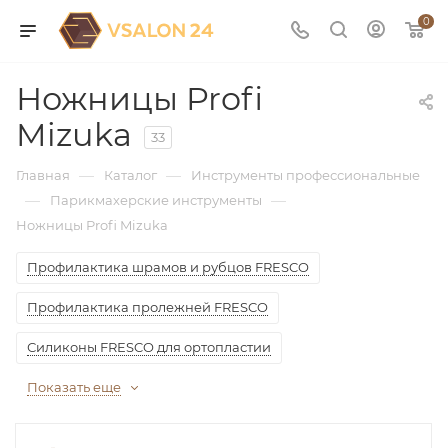
0
Ножницы Profi
Mizuka
33
—
—
Главная
Каталог
Инструменты профессиональные
—
—
Парикмахерские инструменты
Ножницы Profi Mizuka
Профилактика шрамов и рубцов FRESCO
Профилактика пролежней FRESCO
Силиконы FRESCO для ортопластии
Показать еще