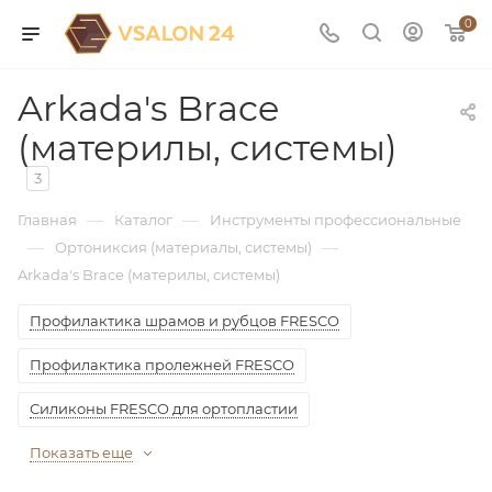
0
Arkada's Brace
(материлы, системы)
3
—
—
Главная
Каталог
Инструменты профессиональные
—
—
Ортониксия (материалы, системы)
Arkada's Brace (материлы, системы)
Профилактика шрамов и рубцов FRESCO
Профилактика пролежней FRESCO
Силиконы FRESCO для ортопластии
Показать еще