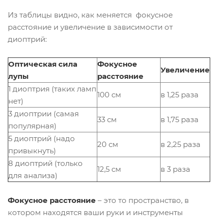
Из таблицы видно, как меняется фокусное
расстояние и увеличение в зависимости от
диоптрий:
Оптическая сила
Фокусное
Увеличение
лупы
расстояние
1 диоптрия (таких ламп
100 см
в 1,25 раза
нет)
3 диоптрии (самая
33 см
в 1,75 раза
популярная)
5 диоптрий (надо
20 см
в 2,25 раза
привыкнуть)
8 диоптрий (только
12,5 см
в 3 раза
для анализа)
Фокусное расстояние
– это то пространство, в
котором находятся ваши руки и инструменты