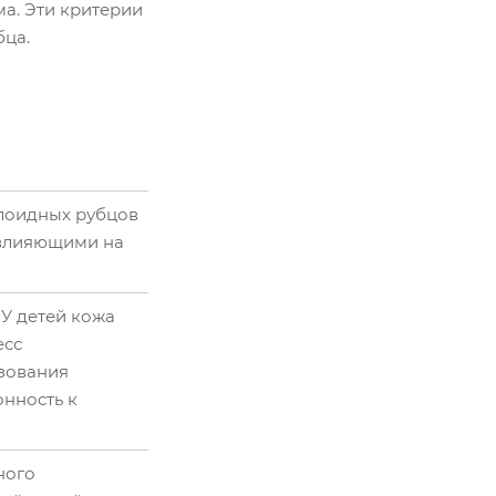
ма. Эти критерии
бца.
лоидных рубцов
 влияющими на
 У детей кожа
есс
зования
онность к
ного