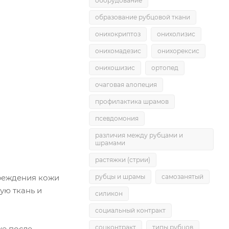
оборудование
образование рубцовой ткани
онихокриптоз
онихолизис
онихомадезис
онихорексис
онихошизис
ортопед
очаговая алопеция
профилактика шрамов
псевдомония
различия между рубцами и
шрамами
растяжки (стрии)
рубцы и шрамы
самозанятый
вреждения кожи
ую ткань и
силикон
социальный контракт
соцконтракт
типы рубцов
же после