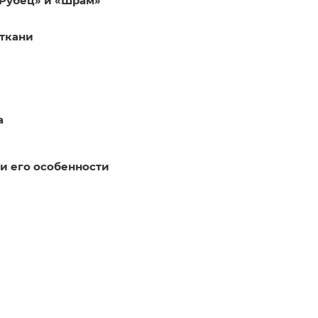
«Рубец» и «Шрам»
ткани
а
и его особенности