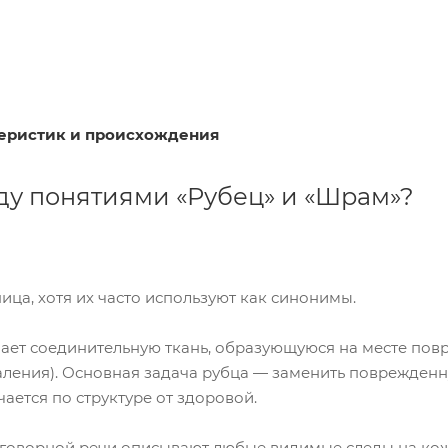
теристик и происхождения
у понятиями «Рубец» и «Шрам»?
ца, хотя их часто используют как синонимы.
ает соединительную ткань, образующуюся на месте по
паления). Основная задача рубца — заменить поврежденн
чается по структуре от здоровой.
зговорной речи описывают любые видимые следы на ко