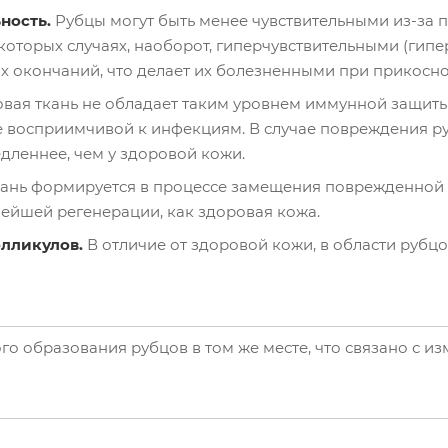
ность.
Рубцы могут быть менее чувствительными из-за
которых случаях, наоборот, гиперчувствительными (гипер
х окончаний, что делает их болезненными при прикосн
вая ткань не обладает таким уровнем иммунной защиты
ее восприимчивой к инфекциям. В случае повреждения р
дленнее, чем у здоровой кожи.
кань формируется в процессе замещения поврежденной 
нейшей регенерации, как здоровая кожа.
олликулов.
В отличие от здоровой кожи, в области рубц
го образования рубцов в том же месте, что связано с и