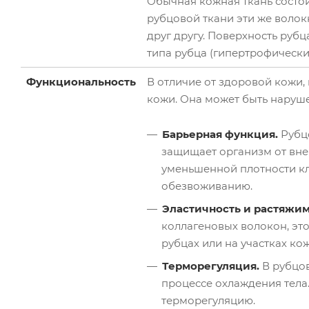
Обычная кожная ткань состои
рубцовой ткани эти же воло
друг другу. Поверхность рубц
типа рубца (гипертрофический
Функциональность
В отличие от здоровой кожи,
кожи. Она может быть наруш
Барьерная функция.
Рубц
защищает организм от вне
уменьшенной плотности кл
обезвоживанию.
Эластичность и растяжим
коллагеновых волокон, эт
рубцах или на участках к
Терморегуляция.
В рубцов
процессе охлаждения тела
терморегуляцию.