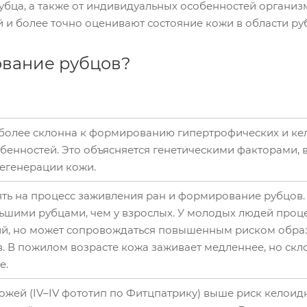
рубца, а также от индивидуальных особенностей организ
 и более точно оценивают состояние кожи в области ру
ование рубцов?
 более склонна к формированию гипертрофических и ке
обенностей. Это объясняется генетическими факторами,
егенерации кожи.
ять на процесс заживления ран и формирование рубцов.
ньшими рубцами, чем у взрослых. У молодых людей проц
ий, но может сопровождаться повышенным риском обра
. В пожилом возрасте кожа заживает медленнее, но скл
е.
кожей (IV–IV фототип по Фитцпатрику) выше риск келоид