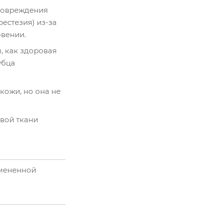
 повреждения
естезия) из-за
овении.
, как здоровая
убца
кожи, но она не
овой ткани
змененной