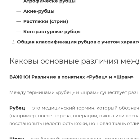
Атрофическе рубцы
Акне-рубцы
Растяжки (стрии)
Контрактурные рубцы
Общая классификация рубцов с учетом харак
Каковы основные различия межд
ВАЖНО! Различие в понятиях «Рубец» и «Шрам»
Между терминами «рубец» и «шрам» существует разни
Рубец
— это медицинский термин, который обознач
(например, после пореза, операции, ожога или вос
восстановить целостность кожи, но новая ткань отли
Шрам
— это более бытовое название, которым в ра