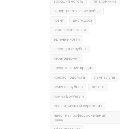
вросший ноготь
гапалонихии
гипертрофические рубцы
грант
дисгидроз
заживление кожи
зелёные ногти
келоидные рубцы
кератодермия
кредитование кредит
кресло подолога
лампа лупа
лечение рубцов
лизинг
линии Бо-Рейли
мелкоточечный кератолиз
налог на профессиональный
доход