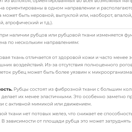
т из волокон, ориентированных во всех возможных напр
кна ориентированы в одном направлении и располагают
а может быть неровной, выпуклой или, наоборот, впалой,
, атрофический и т.д.).
 при наличии рубцов или рубцовой ткани изменяется ф
ена по нескольким направлениям:
овая ткань отличается от здоровой кожи и часто менее
шних воздействий. Из-за отсутствия полноценного рогов
еток рубец может быть более уязвим к микроорганизма
ость.
Рубцы состоят из фиброзной ткани с большим ко
о делает их менее эластичными. Это особенно заметно 
ожи с активной мимикой или движением.
ой ткани нет потовых желез, что снижает ее способность
. В зависимости от площади рубца это может затруднят