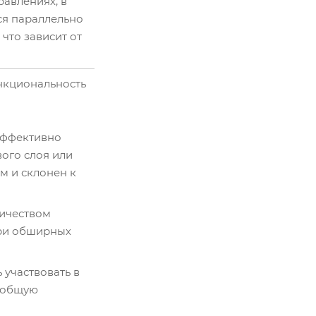
авлениях, в
ся параллельно
 что зависит от
ункциональность
 эффективно
ого слоя или
м и склонен к
личеством
при обширных
 участвовать в
ь общую