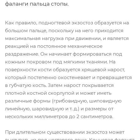
фаланги пальца стопы.
Как правило, подногтевой экзостоз образуется на
большом пальце, поскольку на него приходится
максимальная нагрузка при движении, и является
реакцией на постоянное механическое
раздражение. Он начинает формироваться под
кожным покровом под мягкими тканями. На
поверхности кости образуется хрящевой нарост,
который постепенно окостеневает и превращается
в губчатую кость. Затем нарост покрывается
плотной костной скорлупой и может иметь
различные формы (грибовидную, шиповидную
линейную, шаровидную и т. д.) и размеры от
нескольких миллиметров до 2 сантиметров.
При длительном существовании экзостоз может
выступать из‑под ногтевого ложа. Концевая фаланга