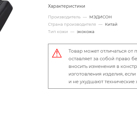
Характеристики
Производитель
—
МЭДИСОН
Страна производителя
—
Китай
Тип кожи
—
экокожа
Товар может отличаться от
оставляет за собой право 
вносить изменения в конст
изготовления изделия, есл
и не ухудшают технические 