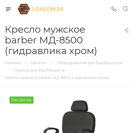
Кресло мужское
barber МД-8500
(гидравлика хром)
—
—
Главная
Каталог
Оборудование для барбершопа
—
—
Кресла для барбершопа
Кресло мужское barber МД-8500 (гидравлика хром)
Рассрочка