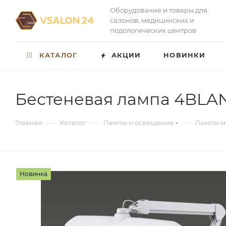
Оборудование и товары для
салонов, медицинских и
подологических центров
КАТАЛОГ
АКЦИИ
НОВИНКИ
Бестеневая лампа 4BLA
—
—
—
Главная
Каталог
Лампы и освещение
Лампы 
Новинка