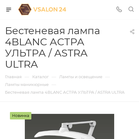
Бестеневая лампа
4BLANC АСТРА
УЛЬТРА / ASTRA
ULTRA
—
—
—
Главная
Каталог
Лампы и освещение
—
Лампы маникюрные
Бестеневая лампа 4BLANC АСТРА УЛЬТРА / ASTRA ULTRA
Новинка