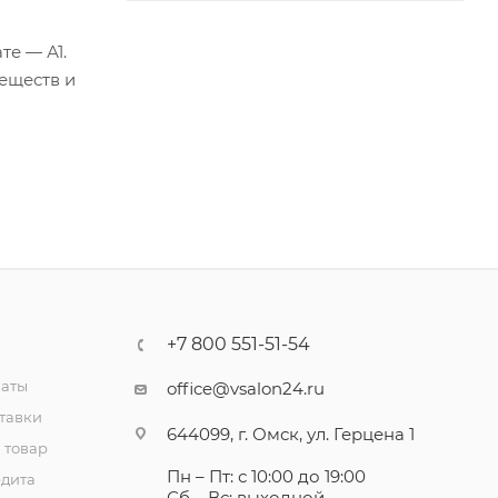
е — А1.
еществ и
+7 800 551-51-54
латы
office@vsalon24.ru
тавки
644099, г. Омск, ул. Герцена 1
 товар
Пн – Пт: с 10:00 до 19:00
едита
Сб – Вс: выходной