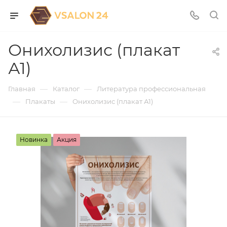
Онихолизис (плакат
А1)
—
—
Главная
Каталог
Литература профессиональная
—
—
Плакаты
Онихолизис (плакат А1)
Новинка
Акция