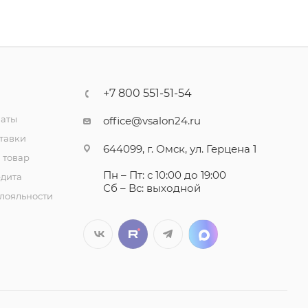
+7 800 551-51-54
латы
office@vsalon24.ru
тавки
644099, г. Омск, ул. Герцена 1
 товар
Пн – Пт: с 10:00 до 19:00
едита
Сб – Вс: выходной
лояльности