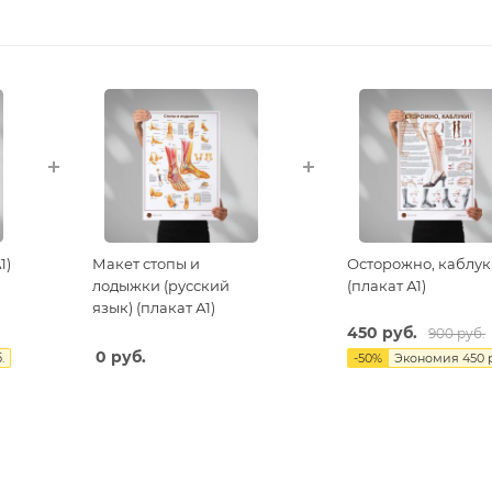
1)
Макет стопы и
Осторожно, каблук
лодыжки (русский
(плакат А1)
язык) (плакат А1)
450 руб.
900 руб.
0 руб.
.
-
50
%
Экономия
450 