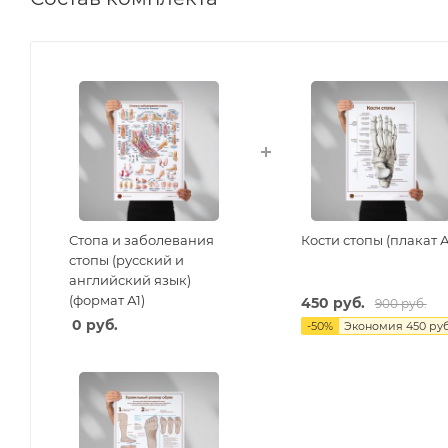
Стопа и заболевания
Кости стопы (плакат А
стопы (русский и
английский язык)
(формат А1)
450 руб.
900 руб.
0 руб.
-
50
%
Экономия
450 руб