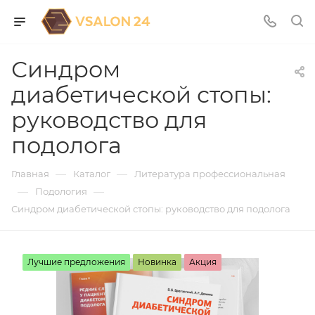
Синдром
диабетической стопы:
руководство для
подолога
—
—
Главная
Каталог
Литература профессиональная
—
—
Подология
Синдром диабетической стопы: руководство для подолога
Лучшие предложения
Новинка
Акция