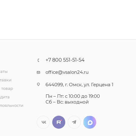
+7 800 551-51-54
латы
office@vsalon24.ru
тавки
644099, г. Омск, ул. Герцена 1
 товар
Пн – Пт: с 10:00 до 19:00
едита
Сб – Вс: выходной
лояльности