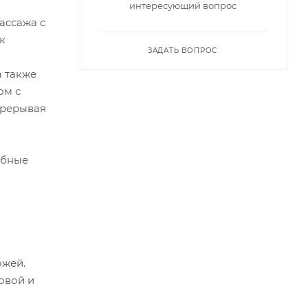
интересующий вопрос
ассажа с
к
ЗАДАТЬ ВОПРОС
а также
ом с
прерывая
обные
ожей.
овой и