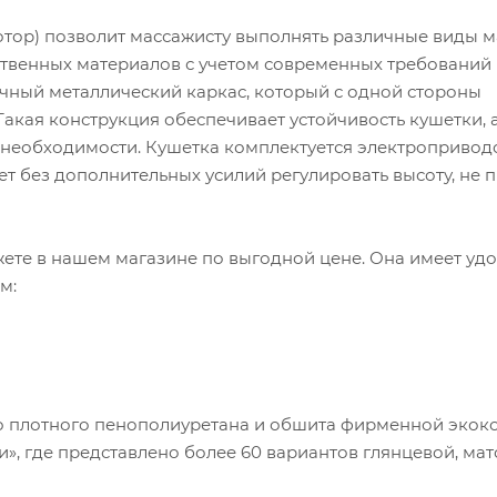
отор) позволит массажисту выполнять различные виды м
ственных материалов с учетом современных требований 
ный металлический каркас, который с одной стороны
. Такая конструкция обеспечивает устойчивость кушетки, 
 необходимости. Кушетка комплектуется электропривод
т без дополнительных усилий регулировать высоту, не 
жете в нашем магазине по выгодной цене. Она имеет уд
м:
го плотного пенополиуретана и обшита фирменной экок
», где представлено более 60 вариантов глянцевой, мат