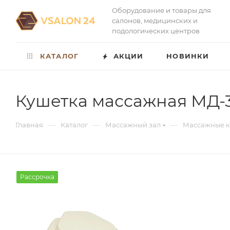
Оборудование и товары для
салонов, медицинских и
подологических центров
КАТАЛОГ
АКЦИИ
НОВИНКИ
Кушетка массажная МД-33
—
—
—
Главная
Каталог
Массажный зал
Массажные к
Рассрочка