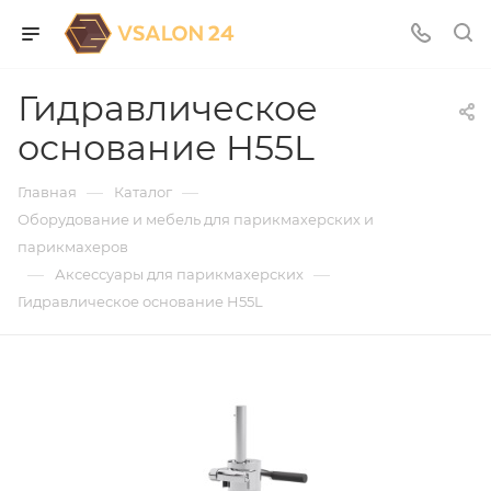
Гидравлическое
основание H55L
—
—
Главная
Каталог
Оборудование и мебель для парикмахерских и
парикмахеров
—
—
Аксессуары для парикмахерских
Гидравлическое основание H55L