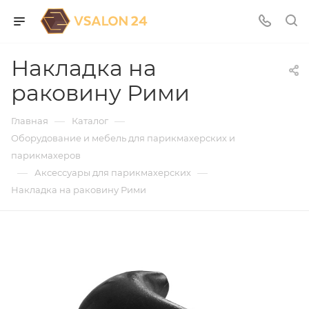
Накладка на
раковину Рими
—
—
Главная
Каталог
Оборудование и мебель для парикмахерских и
парикмахеров
—
—
Аксессуары для парикмахерских
Накладка на раковину Рими