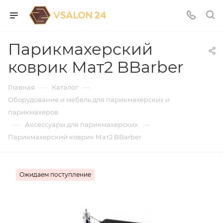
Парикмахерский
коврик Мат2 BBarber
—
—
Главная
Каталог
Оборудование и мебель для парикмахерских и
парикмахеров
—
—
Аксессуары для парикмахерских
Парикмахерский коврик Мат2 BBarber
Ожидаем поступление