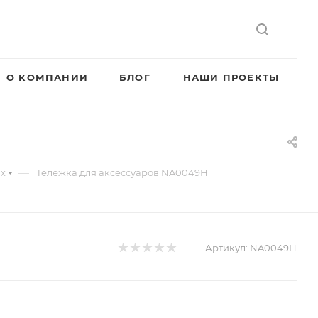
О КОМПАНИИ
БЛОГ
НАШИ ПРОЕКТЫ
—
их
Тележка для аксессуаров NA0049H
Артикул:
NA0049H