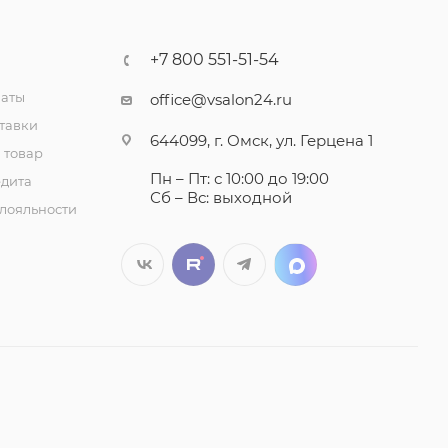
+7 800 551-51-54
латы
office@vsalon24.ru
тавки
644099, г. Омск, ул. Герцена 1
 товар
Пн – Пт: с 10:00 до 19:00
едита
Сб – Вс: выходной
лояльности