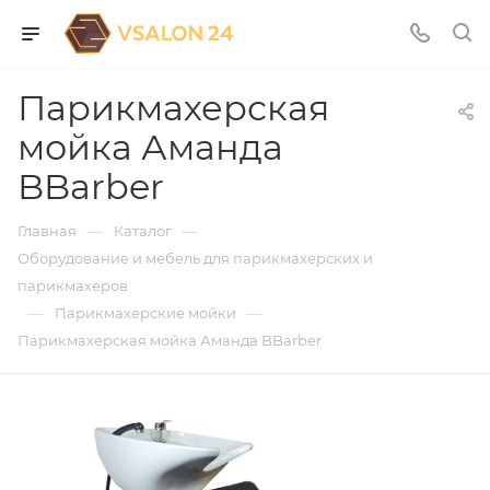
Парикмахерская
мойка Аманда
BBarber
—
—
Главная
Каталог
Оборудование и мебель для парикмахерских и
парикмахеров
—
—
Парикмахерские мойки
Парикмахерская мойка Аманда BBarber