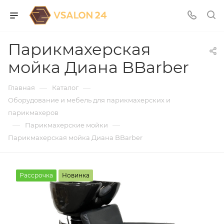
Парикмахерская
мойка Диана BBarber
—
—
Главная
Каталог
Оборудование и мебель для парикмахерских и
парикмахеров
—
—
Парикмахерские мойки
Парикмахерская мойка Диана BBarber
Рассрочка
Новинка