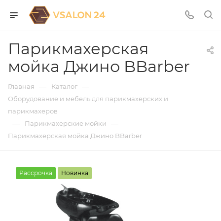
Парикмахерская
мойка Джино BBarber
—
—
Главная
Каталог
Оборудование и мебель для парикмахерских и
парикмахеров
—
—
Парикмахерские мойки
Парикмахерская мойка Джино BBarber
Рассрочка
Новинка