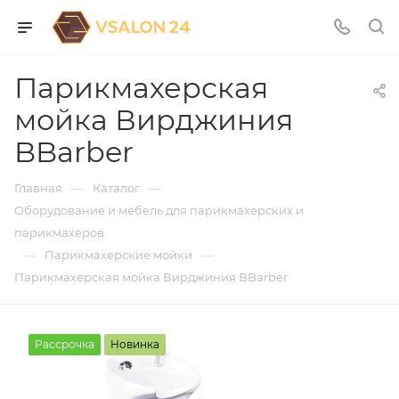
Парикмахерская
мойка Вирджиния
BBarber
—
—
Главная
Каталог
Оборудование и мебель для парикмахерских и
парикмахеров
—
—
Парикмахерские мойки
Парикмахерская мойка Вирджиния BBarber
Рассрочка
Новинка