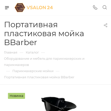
Портативная
пластиковая мойка
BBarber
—
—
Главная
Каталог
Оборудование и мебель для парикмахерских и
парикмахеров
—
—
Парикмахерские мойки
Портативная пластиковая мойка BBarber
Новинка