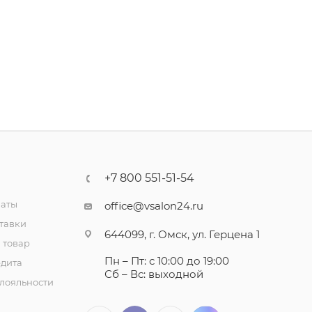
+7 800 551-51-54
латы
office@vsalon24.ru
тавки
644099, г. Омск, ул. Герцена 1
 товар
Пн – Пт: с 10:00 до 19:00
едита
Сб – Вс: выходной
лояльности