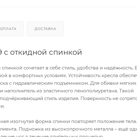
ОПЛАТА
ДОСТАВКА
 с откидной спинкой
инкой сочетает в себе стиль, удобства и надёжность. 
ой в комфортных условиях. Устойчивость кресла обесп
ска с гидравлическим подъемником. Для обивки мягких
и наполнитель из эластичного пенополиуретана. Такой
подчёркивающий стиль изделия. Поверхность не сотрётс
и.
ная изогнутая форма спинки повторяет положение тела.
лиента. Подножка из высокопрочного металла – ещё од
ение ног в течение длительных процедур.