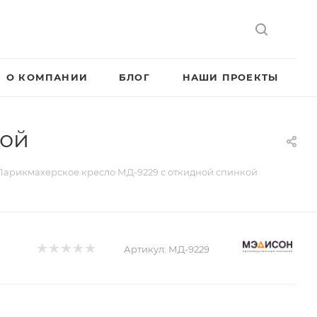
О КОМПАНИИ
БЛОГ
НАШИ ПРОЕКТЫ
кой
Парикмахерское кресло МД-9229 с откидной спинкой
Артикул:
МД-9229