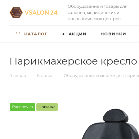
Оборудование и товары для
салонов, медицинских и
подологических центров
КАТАЛОГ
АКЦИИ
НОВИНКИ
Парикмахерское кресло 
—
—
Главная
Каталог
Оборудование и мебель для парик
Рассрочка
Новинка