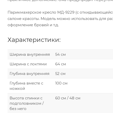
Парикмахерское кресло МД-9229 (с откидывающейся 
салоне красоты. Модель можно использовать для ра
оформление бровей и т.д.
Характеристики:
Ширина внутренняя
54 см
Ширина с локтями
64 см
Глубина внутренняя
52 см
Глубина вместе с
100 см
ножкой
Высота спинки с
60 см / 48 см
подголовником /
без него