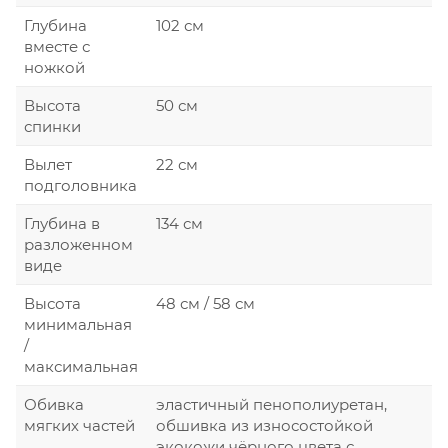
Глубина
102 см
вместе с
ножкой
Высота
50 см
спинки
Вылет
22 см
подголовника
Глубина в
134 см
разложенном
виде
Высота
48 см / 58 см
минимальная
/
максимальная
Обивка
эластичный пенополиуретан,
мягких частей
обшивка из износостойкой
экокожи чёрного цвета с