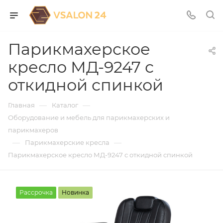
Парикмахерское
кресло МД-9247 с
откидной спинкой
—
—
Главная
Каталог
Оборудование и мебель для парикмахерских и
парикмахеров
—
—
Парикмахерские кресла
Парикмахерское кресло МД-9247 с откидной спинкой
Рассрочка
Новинка