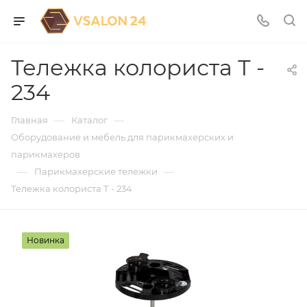
Тележка колориста Т -
234
—
—
Главная
Каталог
Оборудование и мебель для парикмахерских и
парикмахеров
—
—
Парикмахерские тележки
Тележка колориста Т - 234
Новинка